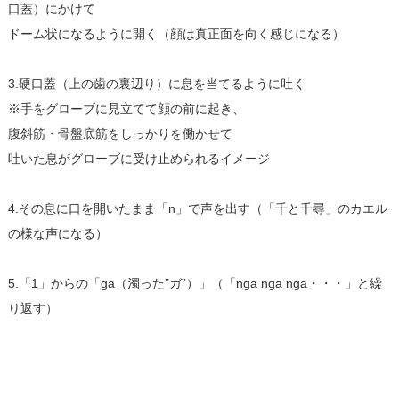
口蓋）にかけて
ドーム状になるように開く（顔は真正面を向く感じになる）
3.硬口蓋（上の歯の裏辺り）に息を当てるように吐く
※手をグローブに見立てて顔の前に起き、
腹斜筋・骨盤底筋をしっかりを働かせて
吐いた息がグローブに受け止められるイメージ
4.その息に口を開いたまま「n」で声を出す（「千と千尋」のカエル
の様な声になる）
5.「1」からの「ga（濁った”ガ”）」（「nga nga nga・・・」と繰
り返す）