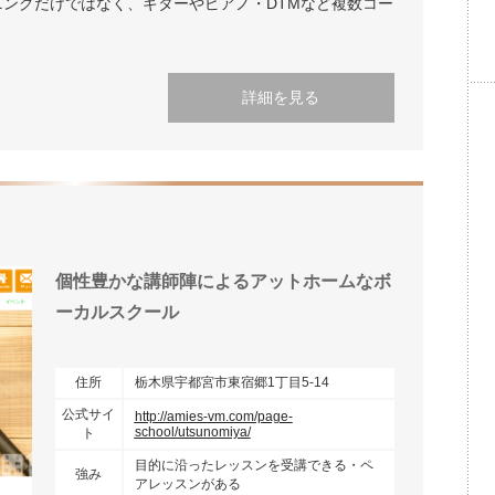
ングだけではなく、ギターやピアノ・DTMなど複数コー
詳細を見る
個性豊かな講師陣によるアットホームなボ
ーカルスクール
住所
栃木県宇都宮市東宿郷1丁目5-14
公式サイ
http://amies-vm.com/page-
school/utsunomiya/
ト
目的に沿ったレッスンを受講できる・ペ
強み
アレッスンがある