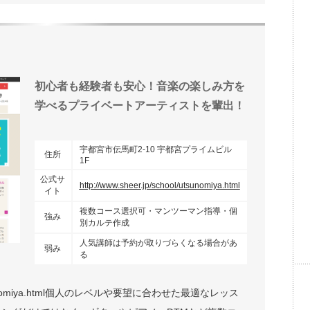
初心者も経験者も安心！音楽の楽しみ方を
学べるプライベートアーティストを輩出！
宇都宮市伝馬町2-10 宇都宮プライムビル
住所
1F
公式サ
http://www.sheer.jp/school/utsunomiya.html
イト
複数コース選択可・マンツーマン指導・個
強み
別カルテ作成
人気講師は予約が取りづらくなる場合があ
弱み
る
l/utsunomiya.html個人のレベルや要望に合わせた最適なレッス