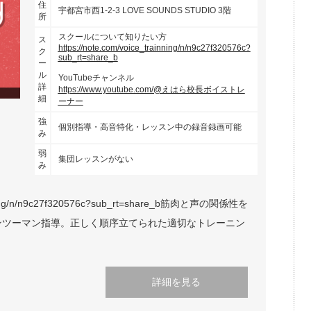
住
宇都宮市西1-2-3 LOVE SOUNDS STUDIO 3階
所
スクールについて知りたい方
ス
https://note.com/voice_trainning/n/n9c27f320576c?
ク
sub_rt=share_b
ー
ル
YouTubeチャンネル
詳
https://www.youtube.com/@えはら校長ボイストレ
細
ーナー
強
個別指導・高音特化・レッスン中の録音録画可能
み
弱
集団レッスンがない
み
ning/n/n9c27f320576c?sub_rt=share_b筋肉と声の関係性を
ンツーマン指導。正しく順序立てられた適切なトレーニン
詳細を見る