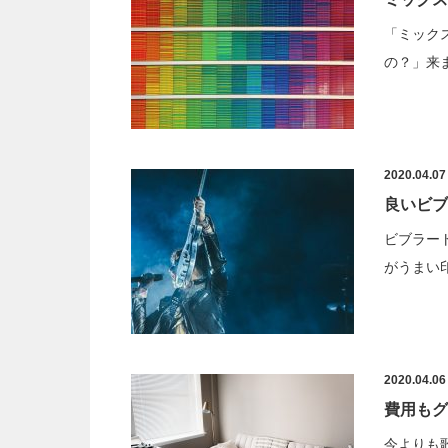
「ミック
の？」来
2020.04.07
良いビブ
ビブラー
がうまい
2020.04.06
費用もグ
今よりも